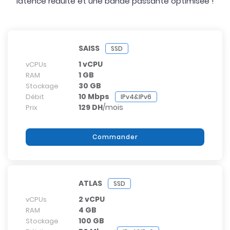
latence réduite et une bande passante optimisée !
SAISS
SSD
1 vCPU
vCPUs
1 GB
RAM
30 GB
Stockage
10 Mbps
Débit
IPv4&IPv6
129 DH
/mois
Prix
Commander
ATLAS
SSD
2 vCPU
vCPUs
4 GB
RAM
100 GB
Stockage