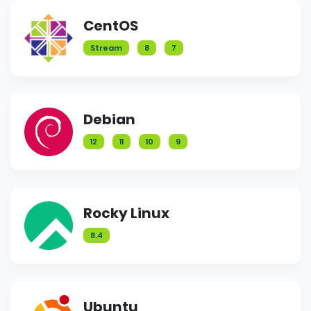
CentOS
Stream
8
7
Debian
12
11
10
9
Rocky Linux
8.4
Ubuntu