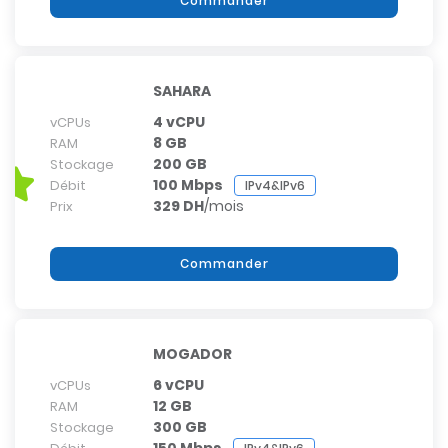
Commander
SAHARA
4 vCPU
vCPUs
8 GB
RAM
200 GB
Stockage
100 Mbps
Débit
IPv4&IPv6
329 DH
/mois
Prix
Commander
MOGADOR
6 vCPU
vCPUs
12 GB
RAM
300 GB
Stockage