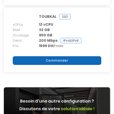
TOUBKAL
SSD
12 vCPU
vCPUs
32 GB
RAM
650 GB
Stockage
200 Mbps
Débit
IPv4&IPv6
1599 DH
/mois
Prix
Commander
Besoin d'une autre configuration ?
Discutons de votre
solution idéale !