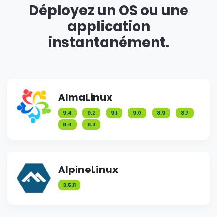
Déployez un OS ou une
application
instantanément.
AlmaLinux
9.4
9.2
9.1
9.0
8.9
8.7
8.4
8.3
AlpineLinux
3.5.11