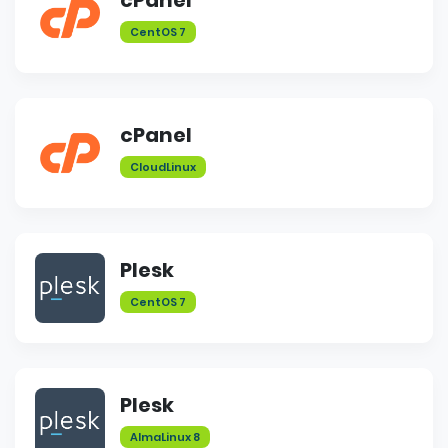
cPanel
CentOS 7
cPanel
CloudLinux
Plesk
CentOS 7
Plesk
AlmaLinux 8