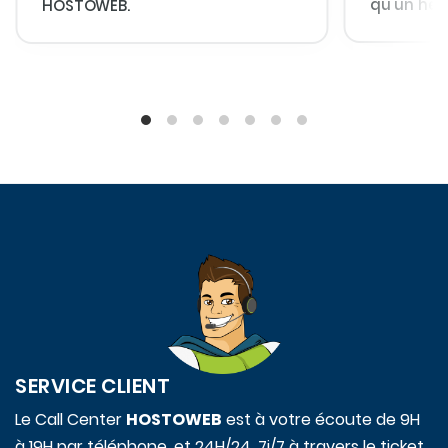
qu'un héb
HOSTOWEB.
SERVICE CLIENT
Le Call Center
HOSTOWEB
est à votre écoute de 9H
à 19H par téléphone, et 24H/24, 7j/7 à travers le ticket