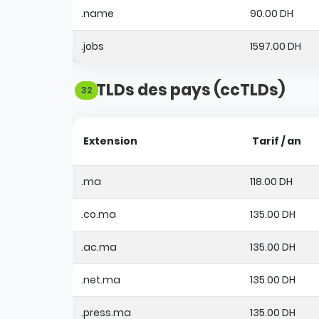
.name
90.00 DH
.jobs
1597.00 DH
TLDs des pays (ccTLDs)
32
Extension
Tarif / an
.ma
118.00 DH
.co.ma
135.00 DH
.ac.ma
135.00 DH
.net.ma
135.00 DH
.press.ma
135.00 DH